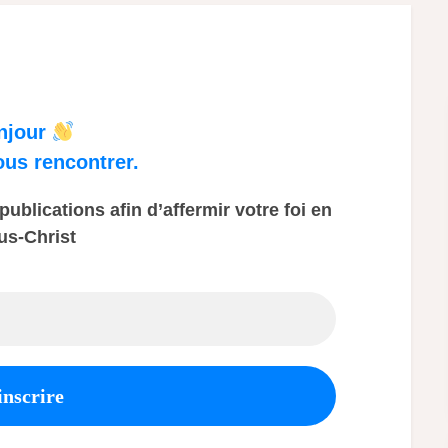
njour
ous rencontrer.
ublications afin d’affermir votre foi en
us-Christ
Adresse
e-
mail
*