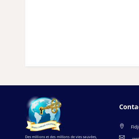
Conta
Fid
Des millions et des millions de vies sauvées,
con