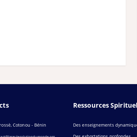
cts
Ressources Spirituel
jrossè, Cotonou - Bénin
Des enseignements dynamiqu
Des exhortations profondes
tact@laseulesolutiondumonde.org